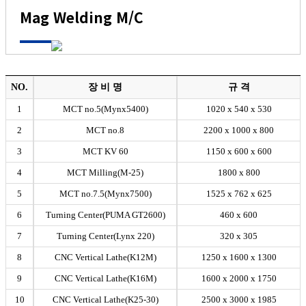
Mag Welding M/C
NO.
장 비 명
규 격
1
MCT no.5(Mynx5400)
1020 x 540 x 530
2
MCT no.8
2200 x 1000 x 800
3
MCT KV 60
1150 x 600 x 600
4
MCT Milling(M-25)
1800 x 800
5
MCT no.7.5(Mynx7500)
1525 x 762 x 625
6
Turning Center(PUMA GT2600)
460 x 600
7
Turning Center(Lynx 220)
320 x 305
8
CNC Vertical Lathe(K12M)
1250 x 1600 x 1300
9
CNC Vertical Lathe(K16M)
1600 x 2000 x 1750
10
CNC Vertical Lathe(K25-30)
2500 x 3000 x 1985