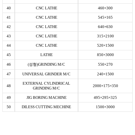
40
CNC LATHE
460×300
41
CNC LATHE
545×165
42
CNC LATHE
640×630
43
CNC LATHE
315×2100
44
CNC LATHE
520×1500
45
LATHE
850×3000
46
(성형)GRINDING M/C
550×270
47
UNIVERSAL GRINDER M/C
240×1500
EXTERNAL CYLINDRICAL
48
2000×175×350
GRINDING M/C
49
JIG BORING MACHINE
495×295×325
50
DILESS CUTTING MECHINE
1500×3000