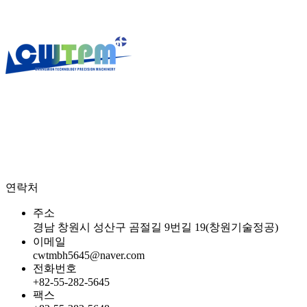
창원기술정공
은 1997년 설립된 이래
“가장 가치 있고 인간적
인 기업”
을 경영이념으로 지역사회 발전에 이바지하며 봉사하
는 사회적 기업으로 나아가기 위한 노력을 끊임없이 해왔으며
또한 소외된 이웃과 함께하며 기업의 사회적 책임을 강조하는
나눔과 봉사 경영을 실천해왔습니다.
연락처
주소
경남 창원시 성산구 곰절길 9번길 19(창원기술정공)
이메일
cwtmbh5645@naver.com
전화번호
+82-55-282-5645
팩스