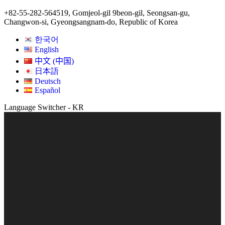
+82-55-282-5645
19, Gomjeol-gil 9beon-gil, Seongsan-gu,
Changwon-si, Gyeongsangnam-do, Republic of Korea
한국어
English
中文 (中国)
日本語
Deutsch
Español
Language Switcher - KR