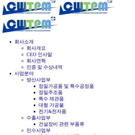
회사소개
회사개요
CEO 인사말
회사연혁
인증 및 수상내역
사업분야
방산사업부
정밀가공품 및 특수공정품
정밀주조품
특수 제관품
대형 가공물
전기&전자품
수출사업부
건설장비 관련 부품류
민수사업부