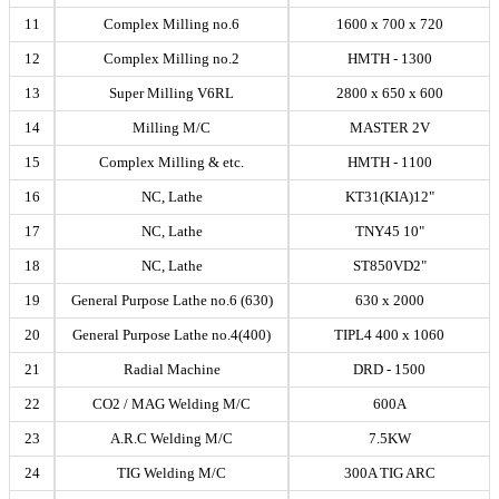
11
Complex Milling no.6
1600 x 700 x 720
12
Complex Milling no.2
HMTH - 1300
13
Super Milling V6RL
2800 x 650 x 600
14
Milling M/C
MASTER 2V
15
Complex Milling & etc.
HMTH - 1100
16
NC, Lathe
KT31(KIA)12"
17
NC, Lathe
TNY45 10"
18
NC, Lathe
ST850VD2"
19
General Purpose Lathe no.6 (630)
630 x 2000
20
General Purpose Lathe no.4(400)
TIPL4 400 x 1060
21
Radial Machine
DRD - 1500
22
CO2 / MAG Welding M/C
600A
23
A.R.C Welding M/C
7.5KW
24
TIG Welding M/C
300A TIG ARC