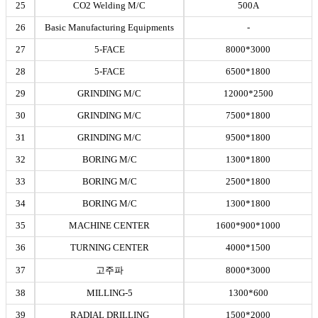
25
CO2 Welding M/C
500A
26
Basic Manufacturing Equipments
-
27
5-FACE
8000*3000
28
5-FACE
6500*1800
29
GRINDING M/C
12000*2500
30
GRINDING M/C
7500*1800
31
GRINDING M/C
9500*1800
32
BORING M/C
1300*1800
33
BORING M/C
2500*1800
34
BORING M/C
1300*1800
35
MACHINE CENTER
1600*900*1000
36
TURNING CENTER
4000*1500
37
고주파
8000*3000
38
MILLING-5
1300*600
39
RADIAL DRILLING
1500*2000