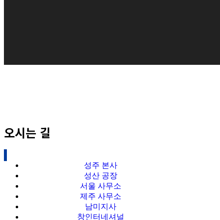
오시는 길
성주 본사
성산 공장
서울 사무소
제주 사무소
남미지사
창인터네셔널