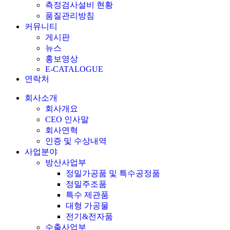
측정검사설비 현황
품질관리방침
커뮤니티
게시판
뉴스
홍보영상
E-CATALOGUE
연락처
회사소개
회사개요
CEO 인사말
회사연혁
인증 및 수상내역
사업분야
방산사업부
정밀가공품 및 특수공정품
정밀주조품
특수 제관품
대형 가공물
전기&전자품
수출사업부