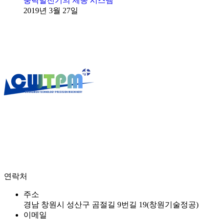
풍력발전기의 제동 시스템
2019년 3월 27일
창원기술정공
은 1997년 설립된 이래
“가장 가치 있고 인간적
인 기업”
을 경영이념으로 지역사회 발전에 이바지하며 봉사하
는 사회적 기업으로 나아가기 위한 노력을 끊임없이 해왔으며
또한 소외된 이웃과 함께하며 기업의 사회적 책임을 강조하는
나눔과 봉사 경영을 실천해왔습니다.
연락처
주소
경남 창원시 성산구 곰절길 9번길 19(창원기술정공)
이메일