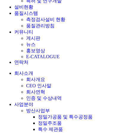
특허 및 연구개발
설비현황
품질시스템
측정검사설비 현황
품질관리방침
커뮤니티
게시판
뉴스
홍보영상
E-CATALOGUE
연락처
회사소개
회사개요
CEO 인사말
회사연혁
인증 및 수상내역
사업분야
방산사업부
정밀가공품 및 특수공정품
정밀주조품
특수 제관품