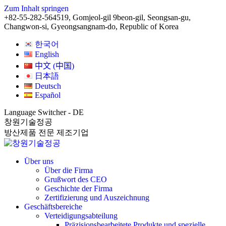
Zum Inhalt springen
+82-55-282-5645
19, Gomjeol-gil 9beon-gil, Seongsan-gu,
Changwon-si, Gyeongsangnam-do, Republic of Korea
한국어
English
中文 (中国)
日本語
Deutsch
Español
Language Switcher - DE
창원기술정공
방산제품 전문 제조기업
Über uns
Über die Firma
Grußwort des CEO
Geschichte der Firma
Zertifizierung und Auszeichnung
Geschäftsbereiche
Verteidigungsabteilung
Präzisionsbearbeitete Produkte und spezielle