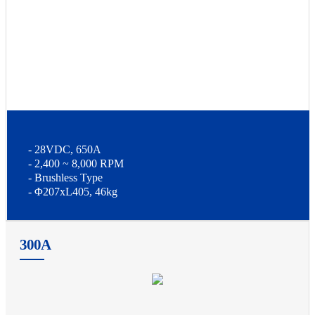
- 28VDC, 650A
- 2,400 ~ 8,000 RPM
- Brushless Type
- Φ207xL405, 46kg
300A