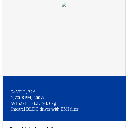
24VDC, 32A
2,700RPM, 500W
W152xH153xL198, 6kg
Integral BLDC driver with EMI filter