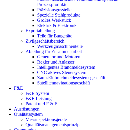
Prozessprodukte
Präzisionsgussteile
Spezielle Stahlprodukte
Großes Werkstück
Elektrik & Elektronik
Exportabteilung
Teile für Baugeräte
Zivilgeschäftsbereich
Werkzeugmaschinenteile
Abteilung für Zusammenarbeit
Generator und Motoren
Regler und Anlasser
Intelligentes Brandmeldesystem
CNC aktives Steuersystem
Zaun-Einbruchmeldesystemsgeschäft
Satellitennavigationsgeschäft
F&E
F&E System
F&E Leistung
Patent und F & E
Ausrüstungen
Qualitätssystem
Messinspektionsgeräte
Qualitätsmanagementsprinzip
Community