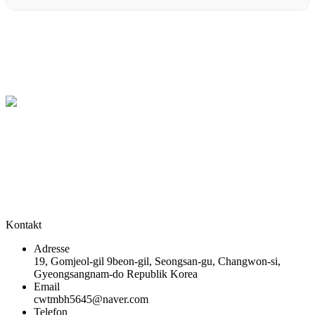
Seit der Gründung im Jahr 1997 hat
Changwon Tech.
Präzision mit
dem Motto
“Ein wertvolles und humanistisches Unternehmen“
kontinuierliche Anstrengungen unternommen, um ein soziales
Unternehmen zu werden, das zur Entwicklung der Gemeinschaft
beiträgt. Wir engagiern uns daher ehrenamtlich für die
Wahrnehmung sozialer Verantwortung.
Kontakt
Adresse
19, Gomjeol-gil 9beon-gil, Seongsan-gu, Changwon-si,
Gyeongsangnam-do Republik Korea
Email
cwtmbh5645@naver.com
Telefon